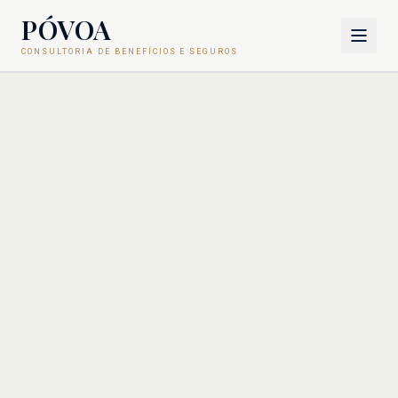
PÓVOA
CONSULTORIA DE BENEFÍCIOS E SEGUROS
Sobre
Metodologia
Consultoria de Benefícios
Saúde e Seguros
Carreira
Contato
COTAÇÃO