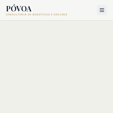
PÓVOA
CONSULTORIA DE BENEFÍCIOS E SEGUROS
Sobre
Metodologia
Consultoria de Benefícios
Saúde e Seguros
Carreira
Contato
COTAÇÃO