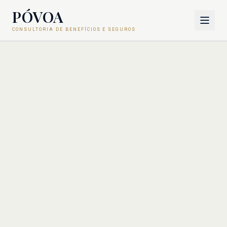
PÓVOA
CONSULTORIA DE BENEFÍCIOS E SEGUROS
Sobre
Metodologia
Consultoria de Benefícios
Saúde e Seguros
Carreira
Contato
COTAÇÃO